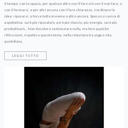
il tempo, con lo spazio, per qualcun altro con il fare e/o con il non fare, o
con il fermarsi, e per altri ancora con il fare chiarezza, riordinare le
idee, riposarsi, o forse tutto insieme o altro ancora. Spesso si carica di
aspettativa: sarò più riposata/o, avrò più slancio, più energia, sarò più
produttiva/o… Non desidero sentenziare nulla, ma fare qualche
riflessione, rispetto a questo tema, nella relazione tra yoga e vita
quotidiana.
LEGGI TUTTO