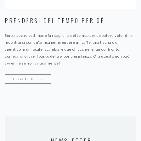
PRENDERSI DEL TEMPO PER SÉ
Sino a poche settimane fa ritagliarsi del tempo per sé poteva voler dire
incontrarsi con un'amica per prendere un caffé, una tisana o un
aperitivo in un locale: scambiare due chiacchiere, un confronto,
confidarsi o fare il punto della propria esistenza. Ora questo non può
avvenire se non virtualmente!
LEGGI TUTTO
NEWSLETTER