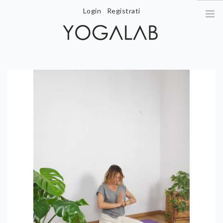
Login
Registrati
magnonef@gmail.com
| +39 392 510 7611
HOME
CHI SONO
ORARIO LEZIONI
COSTI
WORKSHOP
CONTENUTI
CONTATTI
AREA UTENTE