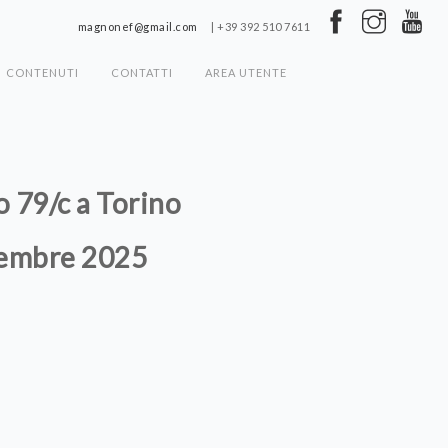
magnonef@gmail.com
| +39 392 510 7611
CONTENUTI
CONTATTI
AREA UTENTE
o 79/c a Torino
ttembre 2025