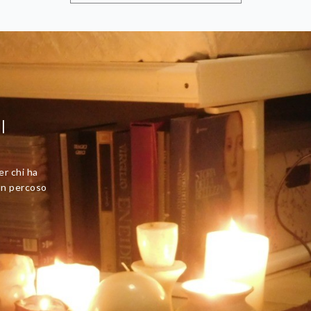
I
er chi ha
 un percoso