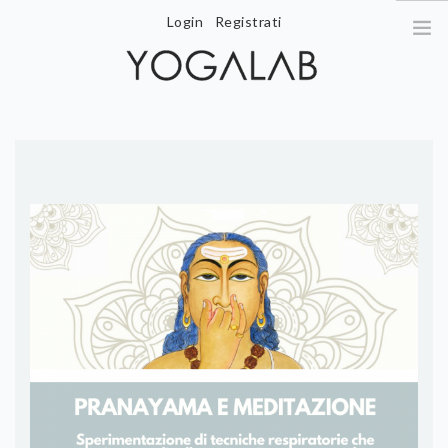
Login
Registrati
magnonef@gmail.com
| +39 392 510 7611
HOME
CHI SONO
ORARIO LEZIONI
COSTI
WORKSHOP
CONTENUTI
CONTATTI
AREA UTENTE